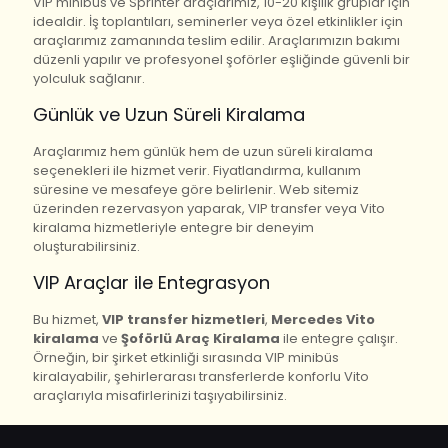
VIP minibüs ve Sprinter araçlarımız, 10-20 kişilik gruplar için
idealdir. İş toplantıları, seminerler veya özel etkinlikler için
araçlarımız zamanında teslim edilir. Araçlarımızın bakımı
düzenli yapılır ve profesyonel şoförler eşliğinde güvenli bir
yolculuk sağlanır.
Günlük ve Uzun Süreli Kiralama
Araçlarımız hem günlük hem de uzun süreli kiralama
seçenekleri ile hizmet verir. Fiyatlandırma, kullanım
süresine ve mesafeye göre belirlenir. Web sitemiz
üzerinden rezervasyon yaparak, VIP transfer veya Vito
kiralama hizmetleriyle entegre bir deneyim
oluşturabilirsiniz.
VIP Araçlar ile Entegrasyon
Bu hizmet,
VIP transfer hizmetleri
,
Mercedes Vito
kiralama
ve
Şoförlü Araç Kiralama
ile entegre çalışır.
Örneğin, bir şirket etkinliği sırasında VIP minibüs
kiralayabilir, şehirlerarası transferlerde konforlu Vito
araçlarıyla misafirlerinizi taşıyabilirsiniz.