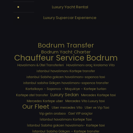
Luxury Yacht Rental
Luxury Supercar Experience
Bodrum Transfer
Bodrum Yacht Charter
Chauffeur Service Bodrum
Havalimanı & Otel Transferleri
Havalimanı araç kiralama Vito
istanbul havalimanı Kartepe transfer
istanbul Sabiha gokcen havalimanı-sapanca taxi
istanbul sabiha Gökçen havalimanı-sapanca transfer
Kartalkaya – Sapanca – Maşukiye – Kartepe turları
Luxury Sedan
Kartepe otel transfer
Mercedes Kartepe taxi
Mercedes Kartepe uber
Mercedes Vito Luxury taxi
Our Fleet
Uber mercedes Vito
Uber ve Vip Taxi
Vip gelin arabası
Özel VIP araçlar
İstanbul havalimanı Kartepe Taxi
İstanbul Sabiha gokcen havalimanı- Kartepe taxi
İstanbul Sabiha Gökçen – Kartepe transfer