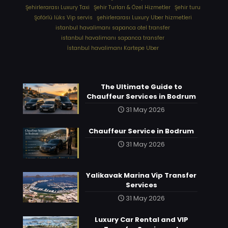
Şehirlerarası Luxury Taxi
Şehir Turları & Özel Hizmetler
Şehir turu
Şoförlü lüks Vip servis
şehirlerarası Luxury Uber hizmetleri
⁠istanbul havalimanı sapanca otel transfer
⁠istanbul havalimanı sapanca transfer
⁠İstanbul havalimanı Kartepe Uber
The Ultimate Guide to
Chauffeur Services in Bodrum
31 May 2026
Chauffeur Service in Bodrum
31 May 2026
Yalikavak Marina Vip Transfer
Services
31 May 2026
Luxury Car Rental and VIP