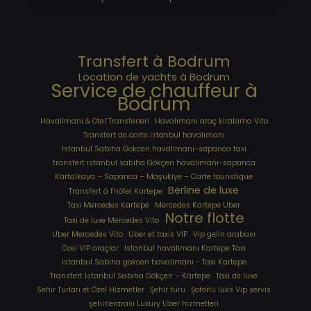
Transfert à Bodrum
Location de yachts à Bodrum
Service de chauffeur à
Bodrum
Havalimani & Otel Transferleri
Havalimani araç kiralama Vito
Transfert de carte istanbul havalimanı
Istanbul Sabiha Gokcen havalimanı-sapanca taxi
transfert istanbul sabiha Gökçen havalimanı-sapanca
Kartalkaya – Sapanca – Maşukiye – Carte touristique
Berline de luxe
Transfert à l'hôtel Kartepe
Taxi Mercedes Kartepe
Mercedes Kartepe Uber
Notre flotte
Taxi de luxe Mercedes Vito
Uber Mercedes Vito
Uber et taxis VIP
Vip gelin arabası
Özel VIP araçlar
Istanbul havalimanı Kartepe Taxi
Istanbul Sabiha gokcen havalimanı - Taxi Kartepe
Transfert Istanbul Sabiha Gökçen – Kartepe
Taxi de luxe
Sehir Turları et Özel Hizmetler
Şehir turu
Şoförlü lüks Vip servis
şehirlerarası Luxury Uber hizmetleri